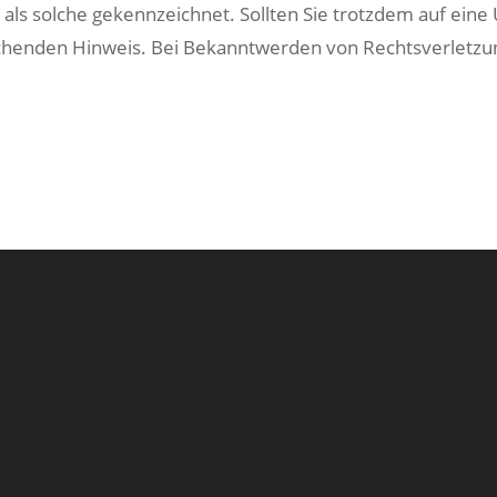
r als solche gekennzeichnet. Sollten Sie trotzdem auf ei
chenden Hinweis. Bei Bekanntwerden von Rechtsverletzu