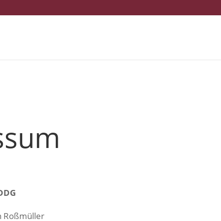
ssum
 DDG
n Roßmüller